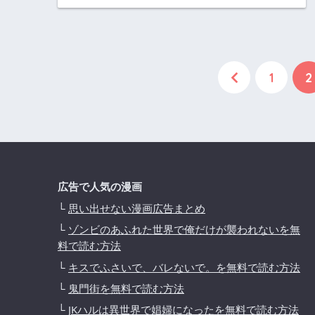
1
2
広告で人気の漫画
└
思い出せない漫画広告まとめ
└
ゾンビのあふれた世界で俺だけが襲われないを無
料で読む方法
└
キスでふさいで、バレないで。を無料で読む方法
└
鬼門街を無料で読む方法
└
JKハルは異世界で娼婦になったを無料で読む方法