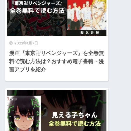
2022年1月7日
漫画『東京卍リベンジャーズ』を全巻無
料で読む方法は？おすすめ電子書籍・漫
画アプリを紹介