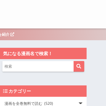
を紹介
気になる漫画名で検索！
カテゴリー