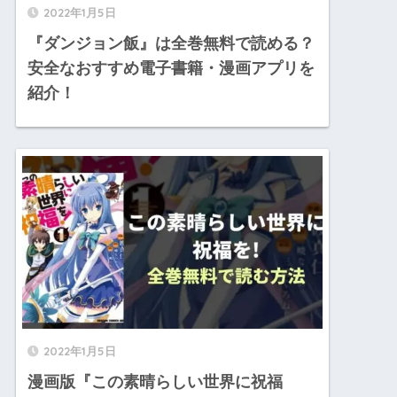
2022年1月5日
『ダンジョン飯』は全巻無料で読める？
安全なおすすめ電子書籍・漫画アプリを
紹介！
2022年1月5日
漫画版『この素晴らしい世界に祝福