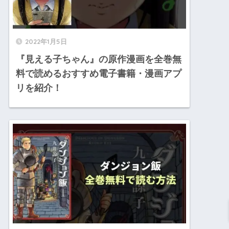
2022年1月5日
『見える子ちゃん』の原作漫画を全巻無
料で読めるおすすめ電子書籍・漫画アプ
リを紹介！