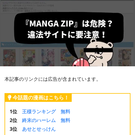
本記事のリンクには広告が含まれています。
今話題の漫画はこちら！
1位
王様ランキング 無料
2位
終末のハーレム 無料
3位
あせとせっけん