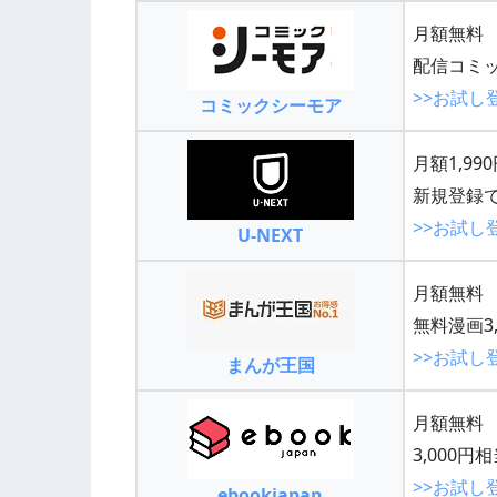
月額無料
配信コミッ
>>お試し
コミックシーモア
月額1,99
新規登録で
>>お試し
U-NEXT
月額無料
無料漫画3,
>>お試し
まんが王国
月額無料
3,000
>>お試し
ebookjapan