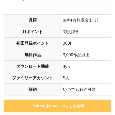
月額
無料(有料課金あり)
月ポイント
都度課金
初回登録ポイント
300P
無料作品
3,000作品以上
ダウンロード機能
あり
ファミリーアカウント
5人
「月額コース登録」ならクレジット決済かキャリア決済。
「ポイントを購入」ならそれに加えて「楽天ペイ」
解約
いつでも解約可能
「WebMoney」「LINE Pay」「Apple Pay」「Amazon Pay」
「atone(翌月コンビニ払い)」も利用できます。
「ebookjapan」のここがお得
2