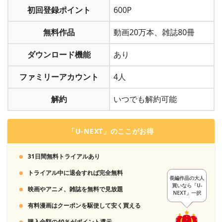
る心配はありません。
初回登録ポイント
600P
「月額メニュー」ならクレジット決済かキャリア決済、
＞＞「コミックシーモア」に会員登録する
無料作品
動画20万本、雑誌80冊
「PayPay」「LINE Pay」「Apple Pay」「d払い」「PayPal」
「楽天Edy」「BitCash」「NET CASH」「楽天ペイ」
「WebMoney」「Amazon Pay」「Yahoo!ウォレット」も利用
ダウンロード機能
あり
できます。
ファミリーアカウント
4人
3
解約
いつでも解約可能
ポイントを獲得し、好きな漫画を購入します
「U-NEXT」のここがお得
31日間無料トライアルあり
トライアル中に退会すれば完全無料
長編作品の大人
買いなら「U-
映画やアニメ、雑誌を無料で見放題
NEXT」一択
有料漫画はクーポンを駆使して安く買える
購入金額の40％がポイント還元