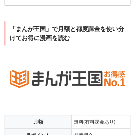
「U-NEXT」の無料トライアルに加入
1
「設定・サポート」から「契約内容の確認・変
「まんが王国」で月額と都度課金を使い分
更」をクリックします
けてお得に漫画を読む
＞＞「U-NEXT」の無料トライアルに加入する
2
2
「ご利用中のサービス」の下の「解約はこちら」
お客様情報を入力する
をクリックし、「次へ」をクリックし、同意して
月額
無料(有料課金あり)
名前や生年月日、メールアドレス、パスワードなどを入力す
解約します
る。