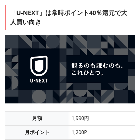
「会員サービス」から「月額メニューの解約」を
「U-NEXT」は常時ポイント40％還元で大
選択すれば解約完了です
人買い向き
＞＞「コミックシーモア」に会員登録する
2
メールアドレス、Twitter、LINE ID、グーグルなどから会員登
「コミックシーモア」自体を退会することもでき
録できます。
ます
2
月額メニューに登録する
月額
1,990円
月ポイント
1,200P
「コミックシーモア」は月額メニュー以外は都度課金なの
で、アカウントを削除しなくても勝手にお金が引き落とされ