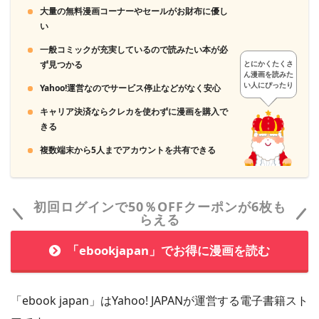
解約完了です
3
大量の無料漫画コーナーやセールがお財布に優し
ポイントを獲得し、好きな漫画を購入します
い
一般コミックが充実しているので読みたい本が必
ず見つかる
とにかくたくさ
ん漫画を読みた
い人にぴったり
Yahoo!運営なのでサービス停止などがなく安心
キャリア決済ならクレカを使わずに漫画を購入で
きる
複数端末から5人までアカウントを共有できる
初回ログインで50％OFFクーポンが6枚も
「まんが王国」は月額コース以外は都度課金なので、アカウ
らえる
ントを削除しなくても勝手にお金が引き落とされる心配はあ
りません。
「ebookjapan」でお得に漫画を読む
＞＞「まんが王国」に会員登録する
「ebook japan」はYahoo! JAPANが運営する電子書籍スト