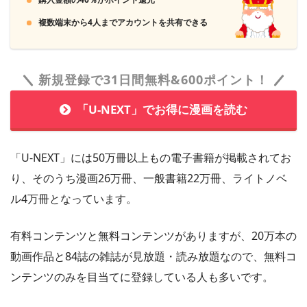
コミックシーモアではポイントをそのまま買うより月額メニ
ューを利用したほうが遥かにお得です。月額登録して即解約
複数端末から4人までアカウントを共有できる
する裏技は本家公認になっています。
新規登録で31日間無料&600ポイント！
「U-NEXT」でお得に漫画を読む
「U-NEXT」には50万冊以上もの電子書籍が掲載されてお
り、そのうち漫画26万冊、一般書籍22万冊、ライトノベ
ル4万冊となっています。
有料コンテンツと無料コンテンツがありますが、20万本の
動画作品と84誌の雑誌が見放題・読み放題なので、無料コ
ンテンツのみを目当てに登録している人も多いです。