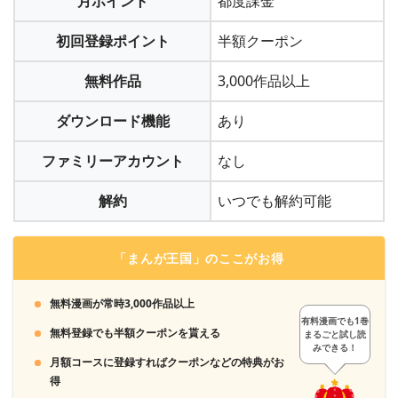
月ポイント
都度課金
初回登録ポイント
半額クーポン
3
クレジットカードもしくは楽天payを設定して申し
無料作品
3,000作品以上
込めば登録は完了
ダウンロード機能
あり
ファミリーアカウント
なし
3
解約完了です
解約
いつでも解約可能
この解約方法さえ覚えておけば、無料期間を過ぎて「U-
NEXT」を使っていないのに月額料金を取られ続けるようなト
「まんが王国」のここがお得
ラブルは起こりません。
＞＞「U-NEXT」の無料トライアルに加入する
無料漫画が常時3,000作品以上
有料漫画でも1巻
無料登録でも半額クーポンを貰える
まるごと試し読
みできる！
月額コースに登録すればクーポンなどの特典がお
得
4