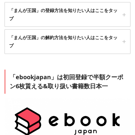
「まんが王国」の登録方法を知りたい人はここをタッ
プ
1
「まんが王国」の解約方法を知りたい人はここをタッ
「まんが王国」に会員登録する
プ
1
「myページ」から「月額コース削除」もしくは
「ebookjapan」は初回登録で半額クーポ
「アカウントの削除(退会)」を選択します
ン6枚貰える&取り扱い書籍数日本一
＞＞「まんが王国」に会員登録する
メールアドレス、携帯キャリア、Twitter連携などから会員登
録できます。
2
月額コース登録もしくはポイントを購入する