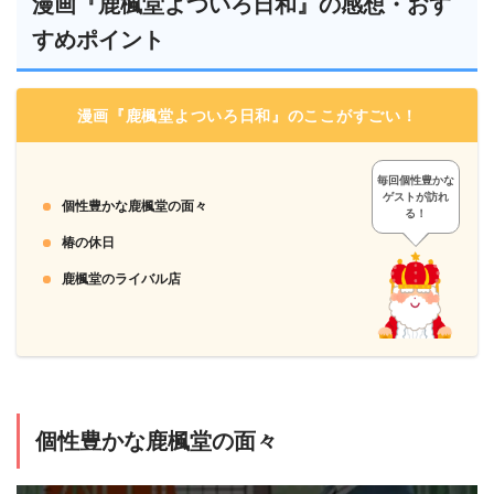
漫画『鹿楓堂よついろ日和』の感想・おす
2
月額メニューに登録する
すめポイント
漫画『鹿楓堂よついろ日和』のここがすごい！
「コミックシーモア」は月額メニュー以外は都度課金なの
毎回個性豊かな
で、アカウントを削除しなくても勝手にお金が引き落とされ
ゲストが訪れ
個性豊かな鹿楓堂の面々
る！
る心配はありません。
椿の休日
「月額メニュー」ならクレジット決済かキャリア決済、
＞＞「コミックシーモア」に会員登録する
「PayPay」「LINE Pay」「Apple Pay」「d払い」「PayPal」
鹿楓堂のライバル店
「楽天Edy」「BitCash」「NET CASH」「楽天ペイ」
「WebMoney」「Amazon Pay」「Yahoo!ウォレット」も利用
できます。
3
個性豊かな鹿楓堂の面々
ポイントを獲得し、好きな漫画を購入します