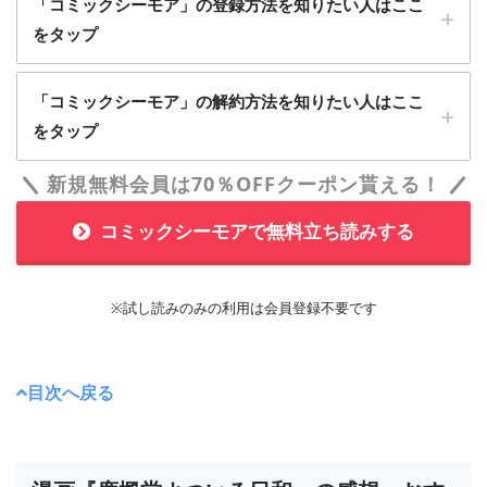
「コミックシーモア」の登録方法を知りたい人はここ
をタップ
1
「コミックシーモア」の解約方法を知りたい人はここ
「コミックシーモア」に無料会員登録する
をタップ
新規無料会員は70％OFFクーポン貰える！
1
「会員サービス」から「月額メニューの解約」を
コミックシーモアで無料立ち読みする
選択すれば解約完了です
※試し読みのみの利用は会員登録不要です
＞＞「コミックシーモア」に会員登録する
2
目次へ戻る
メールアドレス、Twitter、LINE ID、グーグルなどから会員登
「コミックシーモア」自体を退会することもでき
録できます。
ます