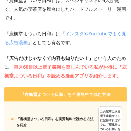
『鹿楓堂よついろ日和』は、スペシャリストの4人が働
く、人気の喫茶店を舞台にしたハートフルストーリー漫画
です。
『鹿楓堂よついろ日和』は「
インスタやYouTubeでよく見
る広告漫画
」としても有名です。
「広告だけじゃなくて内容も知りたい！」
という人のため
に、
毎月60冊以上電子書籍を楽しんでいる私がお得に『鹿
楓堂よついろ日和』を読める漫画アプリを紹介します。
『鹿楓堂よついろ日和』を全巻無料で読む方法
この記事にある
電子書籍サイト
『鹿楓堂よついろ日和』を実質無料で読める方法
に登録すればす
を紹介
ぐに『鹿楓堂よ
ついろ日和』を