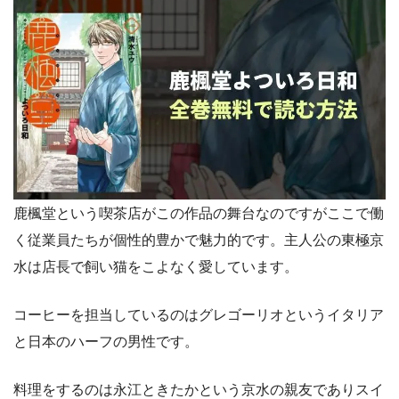
コミックシーモアではポイントをそのまま買うより月額メニ
ューを利用したほうが遥かにお得です。月額登録して即解約
する裏技は本家公認になっています。
鹿楓堂という喫茶店がこの作品の舞台なのですがここで働
く従業員たちが個性的豊かで魅力的です。主人公の東極京
水は店長で飼い猫をこよなく愛しています。
コーヒーを担当しているのはグレゴーリオというイタリア
と日本のハーフの男性です。
料理をするのは永江ときたかという京水の親友でありスイ