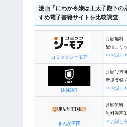
漫画『にわか令嬢は王太子殿下の
すめ電子書籍サイトを比較調査
月額無料
配信コミッ
>>お試し
コミックシーモア
月額1,99
新規登録で
>>お試し
U-NEXT
月額無料
無料漫画3,
>>お試し
まんが王国