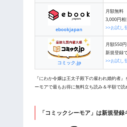
月額無料
3,000
>>お試し
ebookjapan
月額550
新規登録で
>>お試し
コミック.jp
『にわか令嬢は王太子殿下の雇われ婚約者』
ーモアで最もお得に無料立ち読み＆半額で読
「コミックシーモア」は新規登録