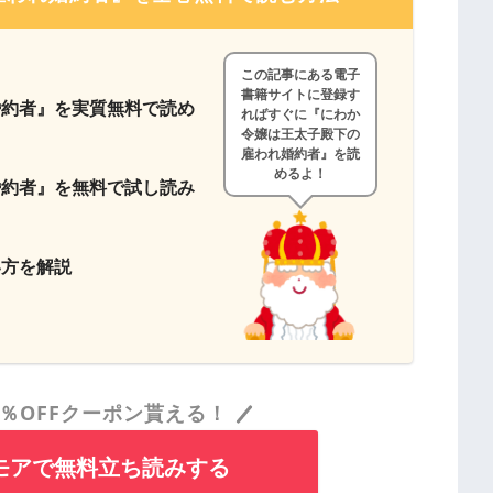
この記事にある電子
書籍サイトに登録す
婚約者』を実質無料で読め
ればすぐに『にわか
令嬢は王太子殿下の
雇われ婚約者』を読
めるよ！
婚約者』を無料で試し読み
い方を解説
％OFFクーポン貰える！
モアで無料立ち読みする