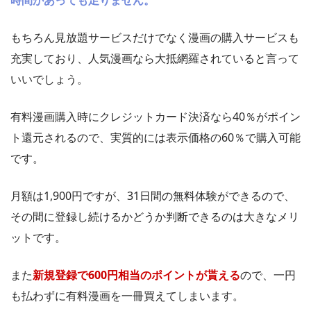
もちろん見放題サービスだけでなく漫画の購入サービスも
充実しており、人気漫画なら大抵網羅されていると言って
いいでしょう。
有料漫画購入時にクレジットカード決済なら40％がポイン
ト還元されるので、実質的には表示価格の60％で購入可能
です。
月額は1,900円ですが、31日間の無料体験ができるので、
その間に登録し続けるかどうか判断できるのは大きなメリ
ットです。
また
新規登録で600円相当のポイントが貰える
ので、一円
も払わずに有料漫画を一冊買えてしまいます。