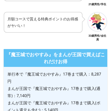
21歳男性/学生
月額コースで貰える特典ポイントのお得感
がヤバい！
33歳男性/会社
員
『魔王城でおやすみ』をまんが王国で買えばこ
れだけお得
単行本で『魔王城でおやすみ』17巻まで購入：8,287
円
まんが王国で『魔王城でおやすみ』17巻まで購入(通
常)：7,140円
まんが王国で『魔王城でおやすみ』17巻まで購入(ポ
イント還元も含む)：5,140円