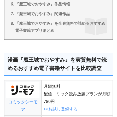
『魔王城でおやすみ』作品情報
『魔王城でおやすみ』関連作品
『魔王城でおやすみ』を全巻無料で読めるおすすめ
電子書籍アプリまとめ
漫画『魔王城でおやすみ』を実質無料で読
めるおすすめ電子書籍サイトを比較調査
月額無料
配信コミック読み放題プランが月額
780円
コミックシーモ
>>お試し登録する
ア