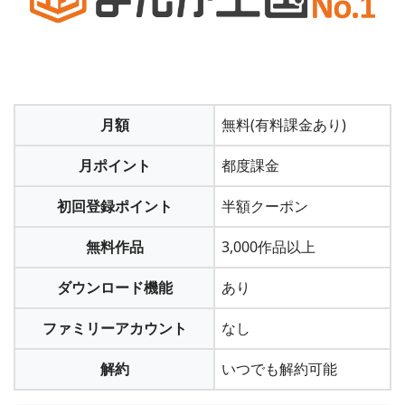
＞＞「U-NEXT」の無料トライアルに加入する
2
2
「ご利用中のサービス」の下の「解約はこちら」
お客様情報を入力する
をクリックし、「次へ」をクリックし、同意して
月額
無料(有料課金あり)
名前や生年月日、メールアドレス、パスワードなどを入力す
解約します
る。
月ポイント
都度課金
初回登録ポイント
半額クーポン
3
クレジットカードもしくは楽天payを設定して申し
無料作品
3,000作品以上
込めば登録は完了
ダウンロード機能
あり
ファミリーアカウント
なし
3
解約完了です
解約
いつでも解約可能
この解約方法さえ覚えておけば、無料期間を過ぎて「U-