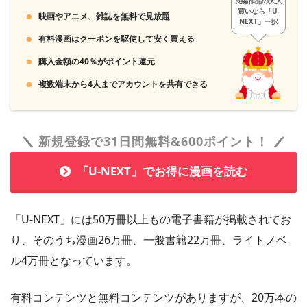
長編作品の大人
買いなら「U-
映画やアニメ、雑誌を無料で見放題
NEXT」一択
有料漫画はクーポンを駆使して安く買える
購入金額の40％がポイント還元
コミックシーモアではポイントをそのまま買うより月額メニ
ューを利用したほうが遥かにお得です。月額登録して即解約
複数端末から4人までアカウントを共有できる
する裏技は本家公認になっています。
新規登録で31日間無料&600ポイント！
「U-NEXT」でお得に漫画を読む
「U-NEXT」には50万冊以上もの電子書籍が掲載されてお
り、そのうち漫画26万冊、一般書籍22万冊、ライトノベ
ル4万冊となっています。
有料コンテンツと無料コンテンツがありますが、20万本の