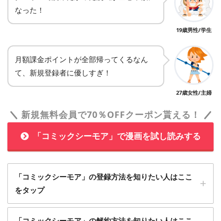
なった！
19歳男性/学生
月額課金ポイントが全部帰ってくるなん
て、新規登録者に優しすぎ！
27歳女性/主婦
新規無料会員で70％OFFクーポン貰える！
「コミックシーモア」で漫画を試し読みする
「コミックシーモア」の登録方法を知りたい人はここ
をタップ
1
「コミックシーモア」の解約方法を知りたい人はここ