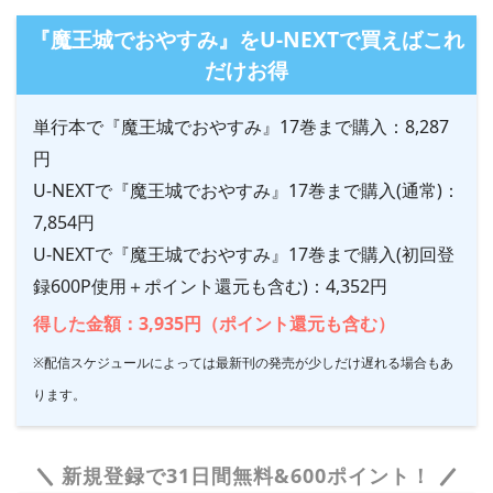
『魔王城でおやすみ』をU-NEXTで買えばこれ
だけお得
単行本で『魔王城でおやすみ』17巻まで購入：8,287
円
U-NEXTで『魔王城でおやすみ』17巻まで購入(通常)：
7,854円
U-NEXTで『魔王城でおやすみ』17巻まで購入(初回登
録600P使用＋ポイント還元も含む)：4,352円
得した金額：3,935円（ポイント還元も含む）
※配信スケジュールによっては最新刊の発売が少しだけ遅れる場合もあ
ります。
新規登録で31日間無料&600ポイント！