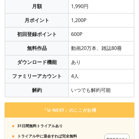
月額
1,990円
月ポイント
1,200P
「コミックシーモア」は月額メニュー以外は都度課金なの
で、アカウントを削除しなくても勝手にお金が引き落とされ
る心配はありません。
初回登録ポイント
600P
「月額メニュー」ならクレジット決済かキャリア決済、
＞＞「コミックシーモア」に会員登録する
無料作品
動画20万本、雑誌80冊
「PayPay」「LINE Pay」「Apple Pay」「d払い」「PayPal」
「楽天Edy」「BitCash」「NET CASH」「楽天ペイ」
「WebMoney」「Amazon Pay」「Yahoo!ウォレット」も利用
ダウンロード機能
あり
できます。
ファミリーアカウント
4人
3
解約
いつでも解約可能
ポイントを獲得し、好きな漫画を購入します
「U-NEXT」のここがお得
31日間無料トライアルあり
トライアル中に退会すれば完全無料