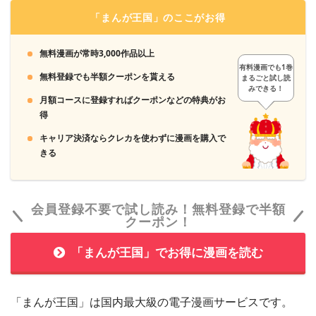
NEXT」を使っていないのに月額料金を取られ続けるようなト
「まんが王国」のここがお得
ラブルは起こりません。
＞＞「U-NEXT」の無料トライアルに加入する
無料漫画が常時3,000作品以上
有料漫画でも1巻
無料登録でも半額クーポンを貰える
まるごと試し読
みできる！
月額コースに登録すればクーポンなどの特典がお
得
4
600ポイントを獲得し、31日間無料で「U-NEXT」
キャリア決済ならクレカを使わずに漫画を購入で
を使い放題です。
きる
会員登録不要で試し読み！無料登録で半額
クーポン！
「まんが王国」でお得に漫画を読む
「まんが王国」は国内最大級の電子漫画サービスです。