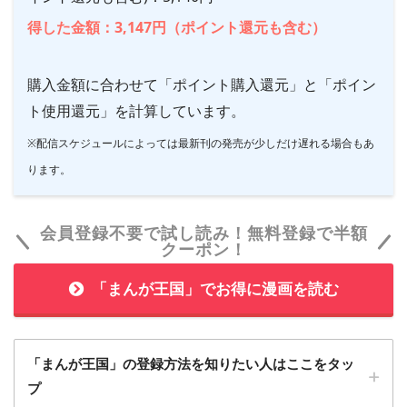
得した金額：3,147円（ポイント還元も含む）
購入金額に合わせて「ポイント購入還元」と「ポイン
ト使用還元」を計算しています。
※配信スケジュールによっては最新刊の発売が少しだけ遅れる場合もあ
ります。
会員登録不要で試し読み！無料登録で半額
クーポン！
「まんが王国」でお得に漫画を読む
「まんが王国」の登録方法を知りたい人はここをタッ
プ