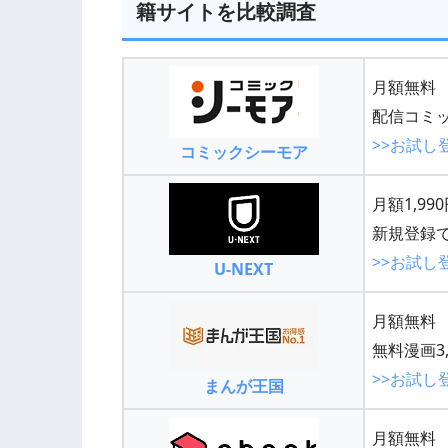
籍サイトを比較調査
月額無料
配信コミッ
>>お試し
コミックシーモア
月額1,99
新規登録で
>>お試し
U-NEXT
月額無料
無料漫画3,
>>お試し
まんが王国
月額無料