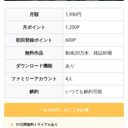
月額
1,990円
月ポイント
1,200P
「コミックシーモア」は月額メニュー以外は都度課金なの
で、アカウントを削除しなくても勝手にお金が引き落とされ
る心配はありません。
初回登録ポイント
600P
「月額メニュー」ならクレジット決済かキャリア決済、
＞＞「コミックシーモア」に会員登録する
無料作品
動画20万本、雑誌80冊
「PayPay」「LINE Pay」「Apple Pay」「d払い」「PayPal」
「楽天Edy」「BitCash」「NET CASH」「楽天ペイ」
「WebMoney」「Amazon Pay」「Yahoo!ウォレット」も利用
ダウンロード機能
あり
できます。
ファミリーアカウント
4人
3
解約
いつでも解約可能
ポイントを獲得し、好きな漫画を購入します
「U-NEXT」のここがお得
31日間無料トライアルあり