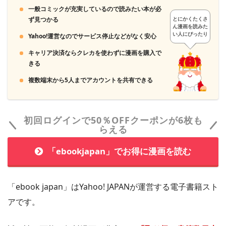
一般コミックが充実しているので読みたい本が必
ず見つかる
とにかくたくさ
ん漫画を読みた
い人にぴったり
Yahoo!運営なのでサービス停止などがなく安心
キャリア決済ならクレカを使わずに漫画を購入で
きる
複数端末から5人までアカウントを共有できる
初回ログインで50％OFFクーポンが6枚も
「まんが王国」は月額コース以外は都度課金なので、アカウ
らえる
ントを削除しなくても勝手にお金が引き落とされる心配はあ
りません。
「ebookjapan」でお得に漫画を読む
＞＞「まんが王国」に会員登録する
「ebook japan」はYahoo! JAPANが運営する電子書籍スト
アです。
まんが王国では最大50％ポイント還元されるので超お得に漫
画を購入できます。