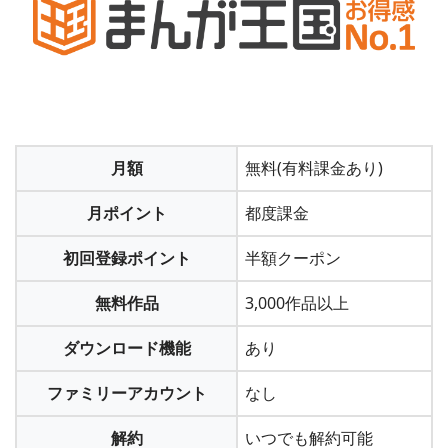
＞＞「U-NEXT」の無料トライアルに加入する
2
2
「ご利用中のサービス」の下の「解約はこちら」
お客様情報を入力する
をクリックし、「次へ」をクリックし、同意して
月額
無料(有料課金あり)
名前や生年月日、メールアドレス、パスワードなどを入力す
解約します
る。
月ポイント
都度課金
初回登録ポイント
半額クーポン
3
クレジットカードもしくは楽天payを設定して申し
無料作品
3,000作品以上
込めば登録は完了
ダウンロード機能
あり
ファミリーアカウント
なし
3
解約完了です
解約
いつでも解約可能