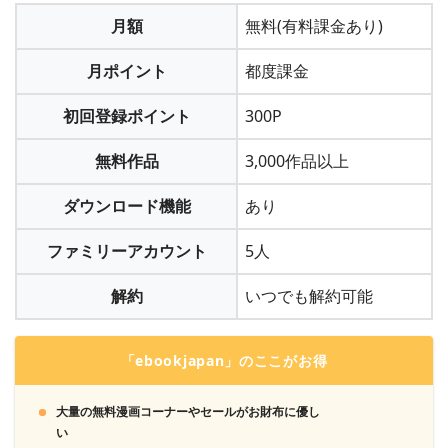
月額
無料(有料課金あり)
月ポイント
都度課金
初回登録ポイント
300P
無料作品
3,000作品以上
ダウンロード機能
あり
ファミリーアカウント
5人
「月額コース登録」ならクレジット決済かキャリア決済。
「ポイントを購入」ならそれに加えて「楽天ペイ」
解約
いつでも解約可能
「WebMoney」「LINE Pay」「Apple Pay」「Amazon Pay」
「atone(翌月コンビニ払い)」も利用できます。
「ebookjapan」のここがお得
2
解約完了です
3
大量の無料漫画コーナーやセールがお財布に優し
ポイントを獲得し、好きな漫画を購入します
い