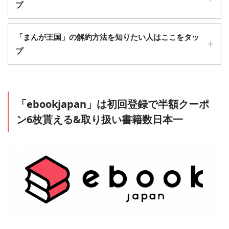
プ
1
「まんが王国」の解約方法を知りたい人はここをタッ
「まんが王国」に会員登録する
プ
1
「myページ」から「月額コース削除」もしくは
「ebookjapan」は初回登録で半額クーポ
「アカウントの削除(退会)」を選択します
ン6枚貰える&取り扱い書籍数日本一
＞＞「まんが王国」に会員登録する
メールアドレス、携帯キャリア、Twitter連携などから会員登
録できます。
2
月額コース登録もしくはポイントを購入する