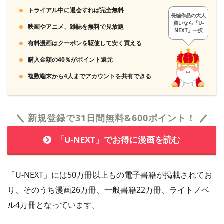
トライアル中に退会すれば完全無料
長編作品の大人
買いなら「U-
映画やアニメ、雑誌を無料で見放題
NEXT」一択
有料漫画はクーポンを駆使して安く買える
購入金額の40％がポイント還元
コミックシーモアではポイントをそのまま買うより月額メニ
ューを利用したほうが遥かにお得です。月額登録して即解約
複数端末から4人までアカウントを共有できる
する裏技は本家公認になっています。
新規登録で31日間無料&600ポイント！
「U-NEXT」でお得に漫画を読む
「U-NEXT」には50万冊以上もの電子書籍が掲載されてお
り、そのうち漫画26万冊、一般書籍22万冊、ライトノベ
ル4万冊となっています。