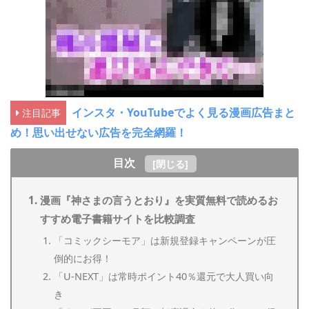
インスタ・YouTubeでよく見る漫画広告まと
注目記事
め！思い出せない広告を完全網羅！
目次
[
閉じる
]
漫画『神さまの言うとおり』を実質無料で読めるお
すすめ電子書籍サイトを比較調査
「コミックシーモア」は新規登録キャンペーンが圧
倒的にお得！
「U-NEXT」は常時ポイント40％還元で大人買い向
き