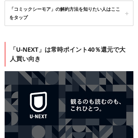
1
「コミックシーモア」の解約方法を知りたい人はここ
「コミックシーモア」に無料会員登録する
をタップ
1
「会員サービス」から「月額メニューの解約」を
「U-NEXT」は常時ポイント40％還元で大
選択すれば解約完了です
人買い向き
＞＞「コミックシーモア」に会員登録する
2
メールアドレス、Twitter、LINE ID、グーグルなどから会員登
「コミックシーモア」自体を退会することもでき
録できます。
ます
2
月額メニューに登録する