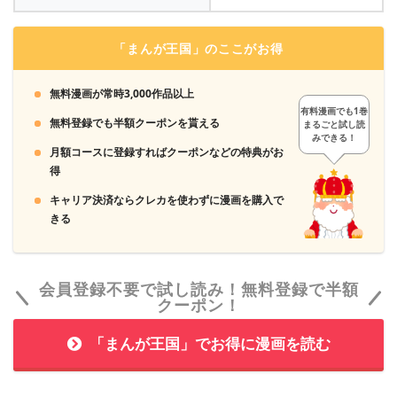
この解約方法さえ覚えておけば、無料期間を過ぎて「U-
NEXT」を使っていないのに月額料金を取られ続けるようなト
「まんが王国」のここがお得
ラブルは起こりません。
＞＞「U-NEXT」の無料トライアルに加入する
無料漫画が常時3,000作品以上
有料漫画でも1巻
無料登録でも半額クーポンを貰える
まるごと試し読
みできる！
月額コースに登録すればクーポンなどの特典がお
得
4
600ポイントを獲得し、31日間無料で「U-NEXT」
キャリア決済ならクレカを使わずに漫画を購入で
を使い放題です。
きる
会員登録不要で試し読み！無料登録で半額
クーポン！
「まんが王国」でお得に漫画を読む