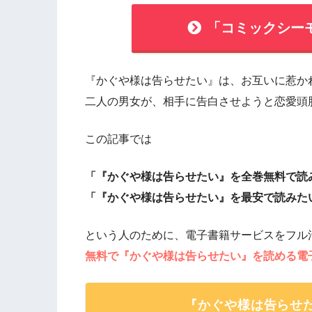
「コミックシー
『かぐや様は告らせたい』は、お互いに惹か
二人の男女が、相手に告白させようと恋愛頭
この記事では
「『かぐや様は告らせたい』を全巻無料で読
「『かぐや様は告らせたい』を最安で読みた
という人のために、電子書籍サービスをフル
無料で『かぐや様は告らせたい』を読める電
『かぐや様は告らせ