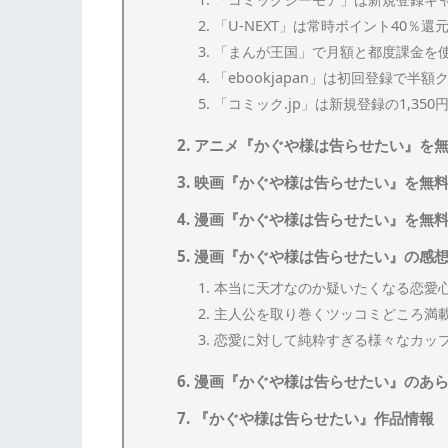
「U-NEXT」は常時ポイント40％
「まんが王国」で月額と都度課金を
「ebookjapan」は初回登録で半
「コミック.jp」は新規登録の1,35
アニメ『かぐや様は告らせたい』を
映画『かぐや様は告らせたい』を無
漫画『かぐや様は告らせたい』を無
漫画『かぐや様は告らせたい』の感
本当に天才なのか疑いたくなる恋愛
主人公を取り巻くツッコミどころ満
恋愛に対して純粋すぎる様々なカッ
漫画『かぐや様は告らせたい』のあ
『かぐや様は告らせたい』作品情報