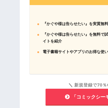
『かぐや様は告らせたい』を実質無
『かぐや様は告らせたい』を無料で
イトを紹介
電子書籍サイトやアプリのお得な使
新規登録で70％
「コミックシー