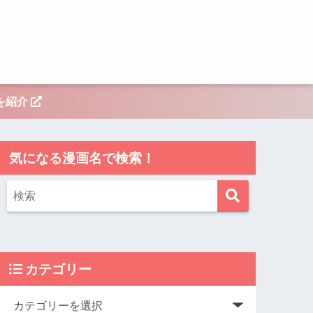
を紹介
気になる漫画名で検索！
カテゴリー