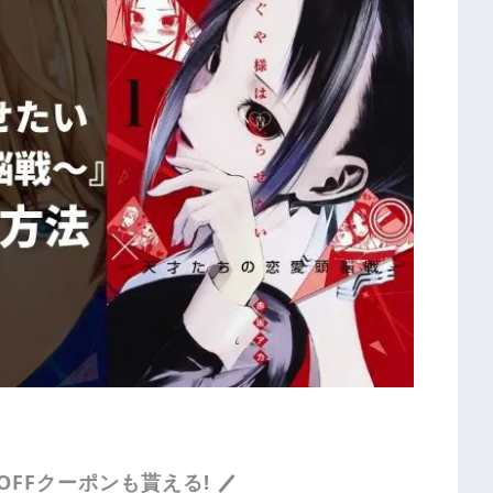
OFFクーポンも貰える!