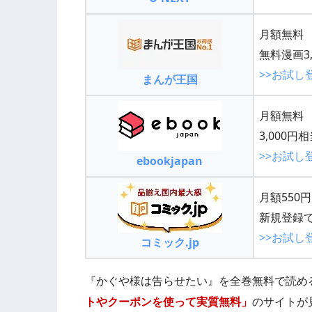
月額無料
無料漫画3,
>>お試し
まんが王国
月額無料
3,000
>>お試し
ebookjapan
月額550
新規登録で
>>お試し
コミック.jp
『かぐや様は告らせたい』を全巻無料で読め
トやクーポンを使って実質無料」
のサイトが