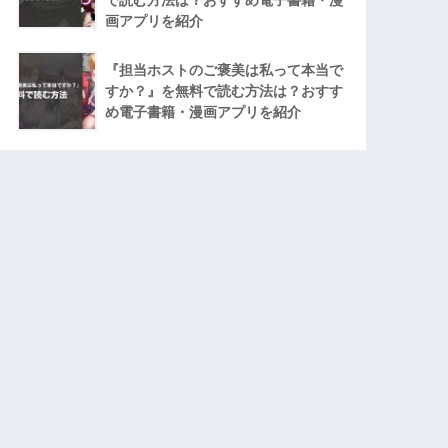
画アプリを紹介
『担当ホストのご褒美は私って本当で
すか？』を無料で読む方法は？おすす
め電子書籍・漫画アプリを紹介