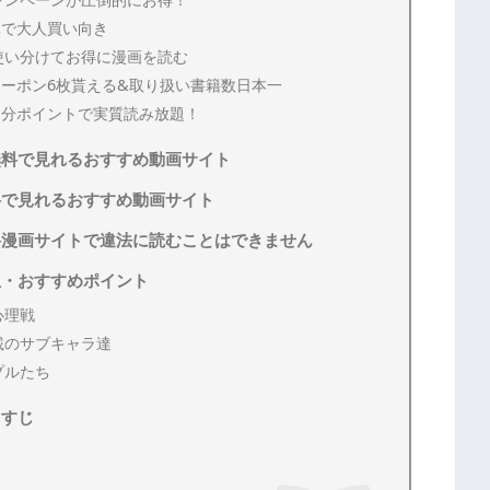
還元で大人買い向き
使い分けてお得に漫画を読む
額クーポン6枚貰える&取り扱い書籍数日本一
0円分ポイントで実質読み放題！
無料で見れるおすすめ動画サイト
料で見れるおすすめ動画サイト
料漫画サイトで違法に読むことはできません
想・おすすめポイント
心理戦
載のサブキャラ達
プルたち
らすじ