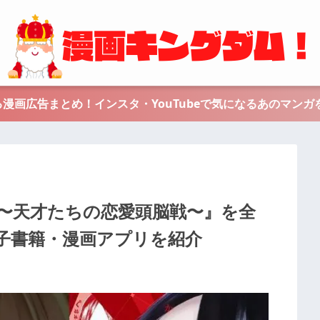
漫画広告まとめ！インスタ・YouTubeで気になるあのマンガ
〜天才たちの恋愛頭脳戦〜』を全
子書籍・漫画アプリを紹介