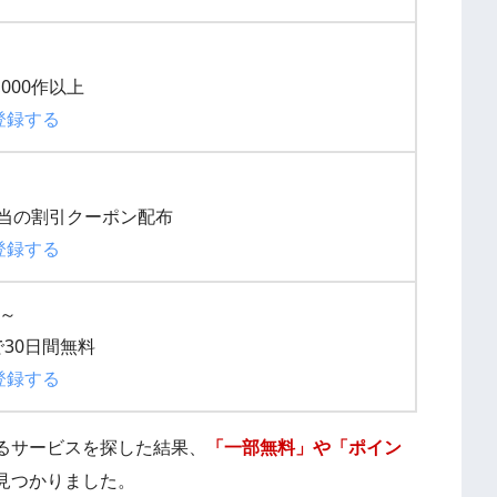
000作以上
登録する
円相当の割引クーポン配布
登録する
円～
30日間無料
登録する
るサービスを探した結果、
「一部無料」や「ポイン
見つかりました。