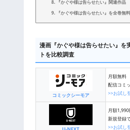
『かぐや様は告らせたい』関連作品
『かぐや様は告らせたい』を全巻無
漫画『かぐや様は告らせたい』を
トを比較調査
月額無料
配信コミッ
>>お試し
コミックシーモア
月額1,99
新規登録で
>>お試し
U-NEXT