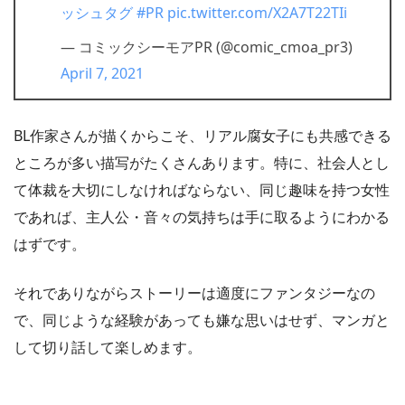
ッシュタグ
#PR
pic.twitter.com/X2A7T22TIi
— コミックシーモアPR (@comic_cmoa_pr3)
April 7, 2021
コミックシーモアではポイントをそのまま買うより月額メニ
ューを利用したほうが遥かにお得です。月額登録して即解約
する裏技は本家公認になっています。
BL作家さんが描くからこそ、リアル腐女子にも共感できる
ところが多い描写がたくさんあります。特に、社会人とし
て体裁を大切にしなければならない、同じ趣味を持つ女性
であれば、主人公・音々の気持ちは手に取るようにわかる
はずです。
それでありながらストーリーは適度にファンタジーなの
で、同じような経験があっても嫌な思いはせず、マンガと
して切り話して楽しめます。