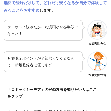
無料で登録だけして、どれだけ安くなるか自分で体験して
みることをおすすめ
します。
クーポンで読みたかった漫画が全巻半額に
なった！
19歳男性/学生
月額課金ポイントが全部帰ってくるなん
て、新規登録者に優しすぎ！
27歳女性/主婦
「コミックシーモア」の登録方法を知りたい人はここ
をタップ
1