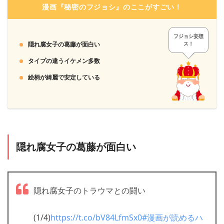
漫画『秘密のフジョシ』のここがすごい！
「コミックシーモア」は月額メニュー以外は都度課金なの
フジョシ妄想
で、アカウントを削除しなくても勝手にお金が引き落とされ
隠れ腐女子の葛藤が面白い
ス！
る心配はありません。
タイプの違うイケメン多数
「月額メニュー」ならクレジット決済かキャリア決済、
＞＞「コミックシーモア」に会員登録する
絵柄が綺麗で安定している
「PayPay」「LINE Pay」「Apple Pay」「d払い」「PayPal」
「楽天Edy」「BitCash」「NET CASH」「楽天ペイ」
「WebMoney」「Amazon Pay」「Yahoo!ウォレット」も利用
できます。
隠れ腐女子の葛藤が面白い
3
ポイントを獲得し、好きな漫画を購入します
隠れ腐女子のトラウマとの闘い
(1/4)
https://t.co/bV84LfmSx0
#漫画が読めるハ