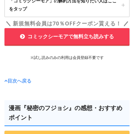
「コミックシーモア」の解約方法を知りたい人はここ
「コミックシーモア」に無料会員登録する
をタップ
新規無料会員は70％OFFクーポン貰える！
1
「会員サービス」から「月額メニューの解約」を
コミックシーモアで無料立ち読みする
選択すれば解約完了です
※試し読みのみの利用は会員登録不要です
＞＞「コミックシーモア」に会員登録する
2
目次へ戻る
メールアドレス、Twitter、LINE ID、グーグルなどから会員登
「コミックシーモア」自体を退会することもでき
録できます。
ます
漫画『秘密のフジョシ』の感想・おすすめ
2
月額メニューに登録する
ポイント