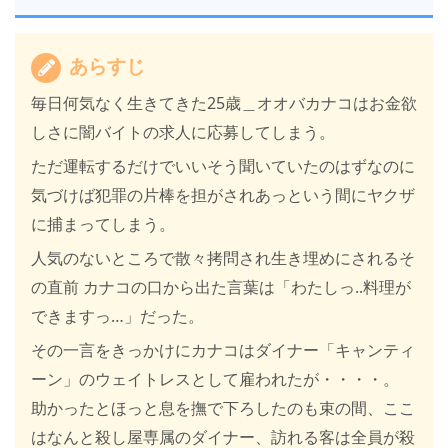
あらすじ
毎日何気なく生きてきた25歳＿オオバカナコはお金欲
しさに闇バイトの求人に応募してしまう。
ただ運転するだけでいいそう聞いていたのはずなのに
気づけば犯罪の片棒を担がされあっという間にヤクザ
に捕まってしまう。
人気のないところで散々拷問され生き埋めにされるそ
の直前 カナコの口から出た言葉は「わたしっ..料理が
できますっ…」だった。
その一言をきっかけにカナコはダイナー「キャンティ
ーン」のウェイトレスとして雇われたが・・・・。
助かったとほっと息を撫で下ろしたのも束の間、ここ
はなんと殺し屋専属のダイナー、訪れる客は全員が殺