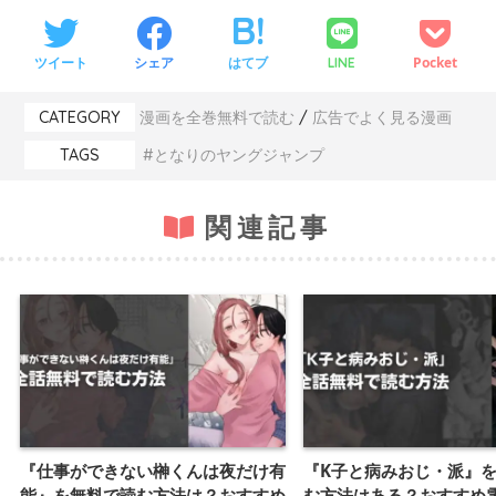
ツイート
シェア
はてブ
Pocket
LINE
CATEGORY
漫画を全巻無料で読む
広告でよく見る漫画
TAGS
となりのヤングジャンプ
関連記事
『仕事ができない榊くんは夜だけ有
『K子と病みおじ・派』
能』を無料で読む方法は？おすすめ
む方法はある？おすすめ