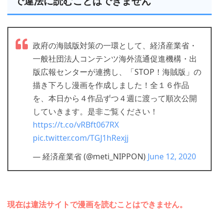
で違法に読むことはできません
政府の海賊版対策の一環として、経済産業省・
一般社団法人コンテンツ海外流通促進機構・出
「コミックシーモア」は月額メニュー以外は都度課金なの
版広報センターが連携し、「STOP！海賊版」の
で、アカウントを削除しなくても勝手にお金が引き落とされ
る心配はありません。
描き下ろし漫画を作成しました！全１６作品
「月額メニュー」ならクレジット決済かキャリア決済、
＞＞「コミックシーモア」に会員登録する
を、本日から４作品ずつ４週に渡って順次公開
「PayPay」「LINE Pay」「Apple Pay」「d払い」「PayPal」
していきます。是非ご覧ください！
「楽天Edy」「BitCash」「NET CASH」「楽天ペイ」
https://t.co/vRBft067RX
「WebMoney」「Amazon Pay」「Yahoo!ウォレット」も利用
できます。
pic.twitter.com/TGJ1hRexjj
— 経済産業省 (@meti_NIPPON)
June 12, 2020
3
ポイントを獲得し、好きな漫画を購入します
現在は違法サイトで漫画を読むことはできません。