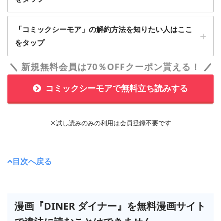
1
「コミックシーモア」の解約方法を知りたい人はここ
「コミックシーモア」に無料会員登録する
をタップ
新規無料会員は70％OFFクーポン貰える！
1
「会員サービス」から「月額メニューの解約」を
コミックシーモアで無料立ち読みする
選択すれば解約完了です
※試し読みのみの利用は会員登録不要です
＞＞「コミックシーモア」に会員登録する
2
目次へ戻る
メールアドレス、Twitter、LINE ID、グーグルなどから会員登
「コミックシーモア」自体を退会することもでき
録できます。
ます
漫画『DINER ダイナー』を無料漫画サイト
2
月額メニューに登録する