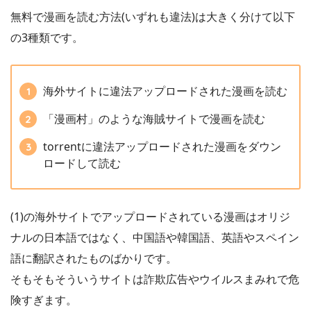
無料で漫画を読む方法(いずれも違法)は大きく分けて以下
の3種類です。
海外サイトに違法アップロードされた漫画を読む
コミックシーモアではポイントをそのまま買うより月額メニ
「漫画村」のような海賊サイトで漫画を読む
ューを利用したほうが遥かにお得です。月額登録して即解約
する裏技は本家公認になっています。
torrentに違法アップロードされた漫画をダウン
ロードして読む
(1)の海外サイトでアップロードされている漫画はオリジ
ナルの日本語ではなく、中国語や韓国語、英語やスペイン
語に翻訳されたものばかりです。
そもそもそういうサイトは詐欺広告やウイルスまみれで危
険すぎます。