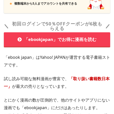
複数端末から5人までアカウントを共有できる
初回ログインで50％OFFクーポンが6枚も
「まんが王国」は月額コース以外は都度課金なので、アカウ
らえる
ントを削除しなくても勝手にお金が引き落とされる心配はあ
りません。
「ebookjapan」でお得に漫画を読む
＞＞「まんが王国」に会員登録する
「ebook japan」はYahoo! JAPANが運営する電子書籍スト
アです。
まんが王国では最大50％ポイント還元されるので超お得に漫
画を購入できます。
試し読み可能な無料漫画が豊富で、
「取り扱い書籍数日本
一」
が最大の売りとなっています。
とにかく漫画の数が圧倒的で、他のサイトやアプリにない
漫画でも「ebookjapan」にだけはあったりします。