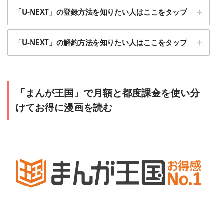
「U-NEXT」の登録方法を知りたい人はここをタップ
1
「U-NEXT」の解約方法を知りたい人はここをタップ
「U-NEXT」の無料トライアルに加入
1
「設定・サポート」から「契約内容の確認・変
「まんが王国」で月額と都度課金を使い分
更」をクリックします
けてお得に漫画を読む
＞＞「U-NEXT」の無料トライアルに加入する
2