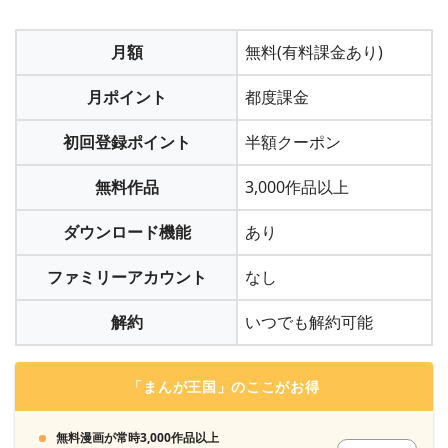
2
「ご利用中のサービス」の下の「解約はこちら」
お客様情報を入力する
をクリックし、「次へ」をクリックし、同意して
月額
無料(有料課金あり)
名前や生年月日、メールアドレス、パスワードなどを入力す
解約します
る。
月ポイント
都度課金
初回登録ポイント
半額クーポン
3
クレジットカードもしくは楽天payを設定して申し
無料作品
3,000作品以上
込めば登録は完了
ダウンロード機能
あり
ファミリーアカウント
なし
3
解約完了です
解約
いつでも解約可能
この解約方法さえ覚えておけば、無料期間を過ぎて「U-
NEXT」を使っていないのに月額料金を取られ続けるようなト
「まんが王国」のここがお得
ラブルは起こりません。
＞＞「U-NEXT」の無料トライアルに加入する
無料漫画が常時3,000作品以上