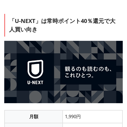
1
「会員サービス」から「月額メニューの解約」を
「U-NEXT」は常時ポイント40％還元で大
選択すれば解約完了です
人買い向き
＞＞「コミックシーモア」に会員登録する
2
メールアドレス、Twitter、LINE ID、グーグルなどから会員登
「コミックシーモア」自体を退会することもでき
録できます。
ます
2
月額メニューに登録する
月額
1,990円