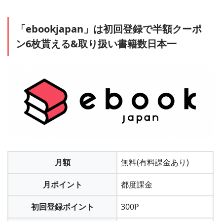
1
「myページ」から「月額コース削除」もしくは
「ebookjapan」は初回登録で半額クーポ
「アカウントの削除(退会)」を選択します
ン6枚貰える&取り扱い書籍数日本一
＞＞「まんが王国」に会員登録する
メールアドレス、携帯キャリア、Twitter連携などから会員登
録できます。
2
月額コース登録もしくはポイントを購入する
月額
無料(有料課金あり)
月ポイント
都度課金
初回登録ポイント
300P