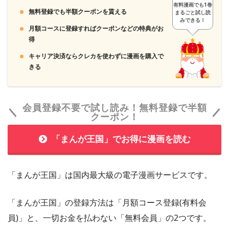
有料漫画でも1巻
無料登録でも半額クーポンを貰える
まるごと試し読
みできる！
月額コースに登録すればクーポンなどの特典がお
得
4
600ポイントを獲得し、31日間無料で「U-NEXT」
キャリア決済ならクレカを使わずに漫画を購入で
を使い放題です。
きる
会員登録不要で試し読み！無料登録で半額
クーポン！
「まんが王国」でお得に漫画を読む
「まんが王国」は国内最大級の電子漫画サービスです。
「まんが王国」の登録方法は「月額コース登録(有料会
員)」と、一切お金を払わない「無料会員」の2つです。