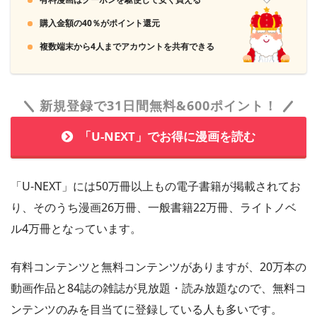
購入金額の40％がポイント還元
コミックシーモアではポイントをそのまま買うより月額メニ
ューを利用したほうが遥かにお得です。月額登録して即解約
複数端末から4人までアカウントを共有できる
する裏技は本家公認になっています。
新規登録で31日間無料&600ポイント！
「U-NEXT」でお得に漫画を読む
「U-NEXT」には50万冊以上もの電子書籍が掲載されてお
り、そのうち漫画26万冊、一般書籍22万冊、ライトノベ
ル4万冊となっています。
有料コンテンツと無料コンテンツがありますが、20万本の
動画作品と84誌の雑誌が見放題・読み放題なので、無料コ
ンテンツのみを目当てに登録している人も多いです。