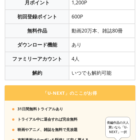
月ポイント
1,200P
「コミックシーモア」は月額メニュー以外は都度課金なの
で、アカウントを削除しなくても勝手にお金が引き落とされ
る心配はありません。
初回登録ポイント
600P
「月額メニュー」ならクレジット決済かキャリア決済、
＞＞「コミックシーモア」に会員登録する
無料作品
動画20万本、雑誌80冊
「PayPay」「LINE Pay」「Apple Pay」「d払い」「PayPal」
「楽天Edy」「BitCash」「NET CASH」「楽天ペイ」
「WebMoney」「Amazon Pay」「Yahoo!ウォレット」も利用
ダウンロード機能
あり
できます。
ファミリーアカウント
4人
3
解約
いつでも解約可能
ポイントを獲得し、好きな漫画を購入します
「U-NEXT」のここがお得
31日間無料トライアルあり
トライアル中に退会すれば完全無料
長編作品の大人
買いなら「U-
映画やアニメ、雑誌を無料で見放題
NEXT」一択
有料漫画はクーポンを駆使して安く買える