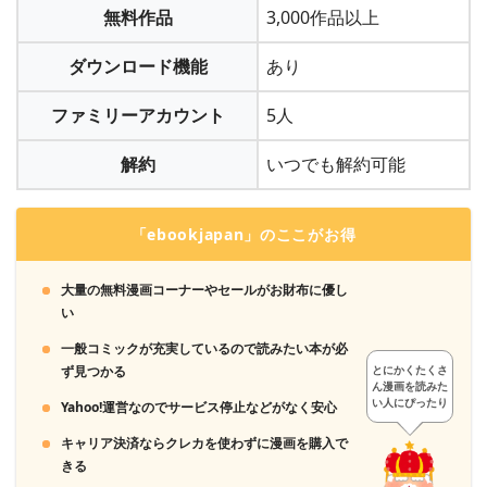
無料作品
3,000作品以上
ダウンロード機能
あり
ファミリーアカウント
5人
「月額コース登録」ならクレジット決済かキャリア決済。
「ポイントを購入」ならそれに加えて「楽天ペイ」
解約
いつでも解約可能
「WebMoney」「LINE Pay」「Apple Pay」「Amazon Pay」
「atone(翌月コンビニ払い)」も利用できます。
「ebookjapan」のここがお得
2
解約完了です
3
大量の無料漫画コーナーやセールがお財布に優し
ポイントを獲得し、好きな漫画を購入します
い
一般コミックが充実しているので読みたい本が必
ず見つかる
とにかくたくさ
ん漫画を読みた
い人にぴったり
Yahoo!運営なのでサービス停止などがなく安心
キャリア決済ならクレカを使わずに漫画を購入で
きる