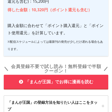
還元も含む)：15,200円
得した金額：10,320円（ポイント還元も含む）
購入金額に合わせて「ポイント購入還元」と「ポイン
ト使用還元」を計算しています。
※配信スケジュールによっては最新刊の発売が少しだけ遅れる場合もあ
ります。
会員登録不要で試し読み！無料登録で半額
クーポン！
「まんが王国」でお得に漫画を読む
「まんが王国」の登録方法を知りたい人はここをタッ
プ