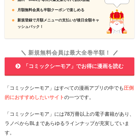
月額無料会員も半額クーポンで楽しめる
新規登録で月額メニューの支払いが後日全額キャ
ッシュバック！
新規無料会員は最大全巻半額！
「コミックシーモア」でお得に漫画を読む
「コミックシーモア」はすべての漫画アプリの中でも
圧倒
的におすすめしたいサイト
の一つです。
「コミックシーモア」には78万冊以上の電子書籍があり、
ラノベからBLまであらゆるラインナップが充実していま
す。