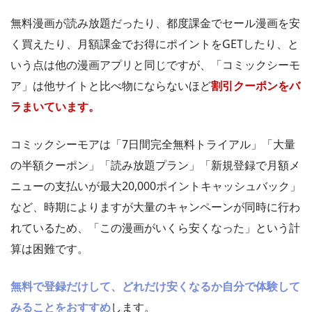
無料漫画が読み放題だったり、都度課金でセール漫画を安
く買えたり、月額課金でお得にポイントをGETしたり、と
いう点は他の漫画アプリと同じですが、「コミックシーモ
ア」は他サイトと比べ物にならないほど
割引クーポンをバ
ラまいています。
コミックシーモアは「7日間完全無料トライアル」「大量
の半額クーポン」「読み放題プラン」「新規登録で月額メ
ニューの支払いが最大20,000ポイントキャッシュバック」
など、時期によりますが大量のキャンペーンが同時に行わ
れているため、「この漫画がいくら安くなった」という計
算は困難です。
無料で登録だけして、どれだけ安くなるか自分で体験して
みることをおすすめ
します。