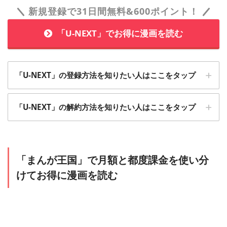
新規登録で31日間無料&600ポイント！
「U-NEXT」でお得に漫画を読む
「U-NEXT」の登録方法を知りたい人はここをタップ
1
「U-NEXT」の解約方法を知りたい人はここをタップ
「U-NEXT」の無料トライアルに加入
1
「設定・サポート」から「契約内容の確認・変
「まんが王国」で月額と都度課金を使い分
更」をクリックします
けてお得に漫画を読む