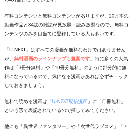
有料コンテンツと無料コンテンツがありますが、20万本の
動画作品と84誌の雑誌が見放題・読み放題なので、無料コ
ンテンツのみを目当てに登録している人も多いです。
「U-NEXT」はすべての漫画が無料なわけではありません
が、
無料漫画のラインナップも豊富です。
特に多くの人気
作は「3冊分無料」や「10冊分無料」のように部分的に無
料になっているので、気になる漫画があれば必ずチェック
しておきましょう。
無料で読める漫画は「
U-NEXT配信漫画
」に「〇冊無料」
という形で表記されているので探してみてください。
他にも「異世界ファンタジー」や「次世代ラブコメ」「ア