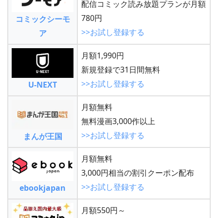
配信コミック読み放題プランが月額
780円
コミックシーモ
>>お試し登録する
ア
月額1,990円
新規登録で31日間無料
>>お試し登録する
U-NEXT
月額無料
無料漫画3,000作以上
>>お試し登録する
まんが王国
月額無料
3,000円相当の割引クーポン配布
>>お試し登録する
ebookjapan
月額550円～