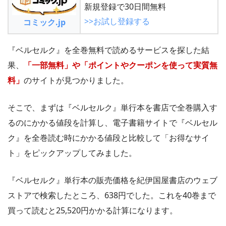
新規登録で30日間無料
>>お試し登録する
コミック.jp
『ベルセルク』を全巻無料で読めるサービスを探した結
果、
「一部無料」や「ポイントやクーポンを使って実質無
料」
のサイトが見つかりました。
そこで、まずは『ベルセルク』単行本を書店で全巻購入す
るのにかかる値段を計算し、電子書籍サイトで『ベルセル
ク』を全巻読む時にかかる値段と比較して「お得なサイ
ト」をピックアップしてみました。
『ベルセルク』単行本の販売価格を紀伊国屋書店のウェブ
ストアで検索したところ、638円でした。これを40巻まで
買って読むと25,520円かかる計算になります。