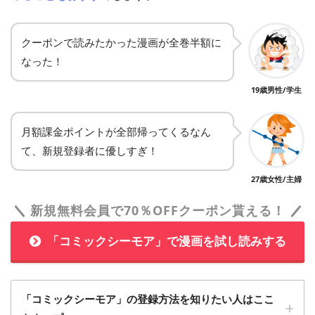
クーポンで読みたかった漫画が全巻半額に
なった！
19歳男性/学生
月額課金ポイントが全部帰ってくるなん
て、新規登録者に優しすぎ！
27歳女性/主婦
新規無料会員で70％OFFクーポン貰える！
「コミックシーモア」で漫画を試し読みする
「コミックシーモア」の登録方法を知りたい人はここ