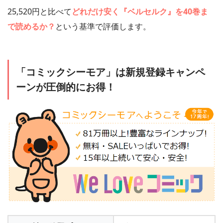
25,520円と比べて
どれだけ安く『ベルセルク』を40巻ま
で読めるか？
という基準で評価します。
「コミックシーモア」は新規登録キャンペ
ーンが圧倒的にお得！