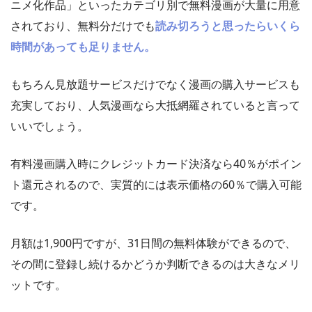
ニメ化作品」といったカテゴリ別で無料漫画が大量に用意
されており、無料分だけでも
読み切ろうと思ったらいくら
時間があっても足りません。
もちろん見放題サービスだけでなく漫画の購入サービスも
充実しており、人気漫画なら大抵網羅されていると言って
いいでしょう。
有料漫画購入時にクレジットカード決済なら40％がポイン
ト還元されるので、実質的には表示価格の60％で購入可能
です。
月額は1,900円ですが、31日間の無料体験ができるので、
その間に登録し続けるかどうか判断できるのは大きなメリ
ットです。