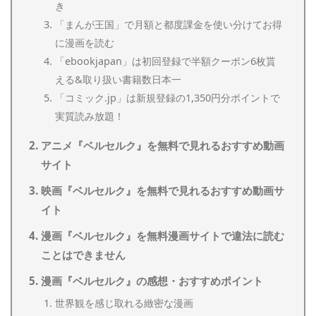
き
「まんが王国」で月額と都度課金を使い分けてお得
に漫画を読む
「ebookjapan」は初回登録で半額クーポン6枚貰
える&取り扱い書籍数日本一
「コミック.jp」は新規登録の1,350円分ポイントで
実質読み放題！
アニメ『ベルセルク』を無料で見れるおすすめ動画
サイト
映画『ベルセルク』を無料で見れるおすすめ動画サ
イト
漫画『ベルセルク』を無料漫画サイトで違法に読む
ことはできません
漫画『ベルセルク』の感想・おすすめポイント
世界観を感じ取れる緻密な漫画