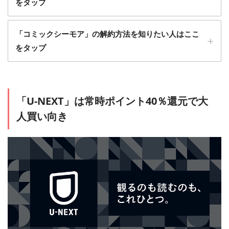
をタップ
1
「コミックシーモア」の解約方法を知りたい人はここ
「コミックシーモア」に無料会員登録する
をタップ
1
「会員サービス」から「月額メニューの解約」を
「U-NEXT」は常時ポイント40％還元で大
選択すれば解約完了です
人買い向き
＞＞「コミックシーモア」に会員登録する
2
メールアドレス、Twitter、LINE ID、グーグルなどから会員登
「コミックシーモア」自体を退会することもでき
録できます。
ます
2