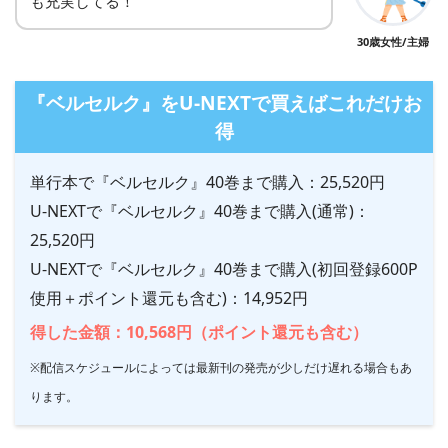
も充実してる！
30歳女性/主婦
『ベルセルク』をU-NEXTで買えばこれだけお
得
単行本で『ベルセルク』40巻まで購入：25,520円
U-NEXTで『ベルセルク』40巻まで購入(通常)：
25,520円
U-NEXTで『ベルセルク』40巻まで購入(初回登録600P
使用＋ポイント還元も含む)：14,952円
得した金額：10,568円（ポイント還元も含む）
※配信スケジュールによっては最新刊の発売が少しだけ遅れる場合もあ
ります。