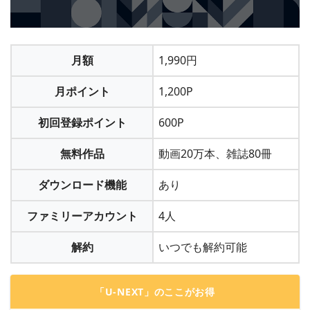
月額メニューに登録する
月額
1,990円
月ポイント
1,200P
「コミックシーモア」は月額メニュー以外は都度課金なの
で、アカウントを削除しなくても勝手にお金が引き落とされ
る心配はありません。
初回登録ポイント
600P
「月額メニュー」ならクレジット決済かキャリア決済、
＞＞「コミックシーモア」に会員登録する
無料作品
動画20万本、雑誌80冊
「PayPay」「LINE Pay」「Apple Pay」「d払い」「PayPal」
「楽天Edy」「BitCash」「NET CASH」「楽天ペイ」
「WebMoney」「Amazon Pay」「Yahoo!ウォレット」も利用
ダウンロード機能
あり
できます。
ファミリーアカウント
4人
3
解約
いつでも解約可能
ポイントを獲得し、好きな漫画を購入します
「U-NEXT」のここがお得